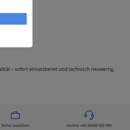
ität – sofort einsatzbereit und technisch neuwertig,
Sicher bezahlen!
Hotline +49 35938-929 999