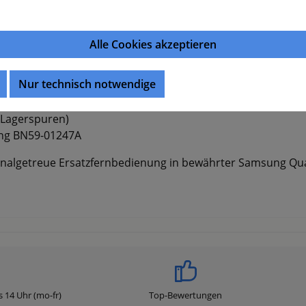
sch wie neu.
Alle Cookies akzeptieren
Nur technisch notwendige
 Smart TVs
/Lagerspuren)
ung BN59-01247A
ginalgetreue Ersatzfernbedienung in bewährter Samsung Qual
s 14 Uhr (mo-fr)
Top-Bewertungen