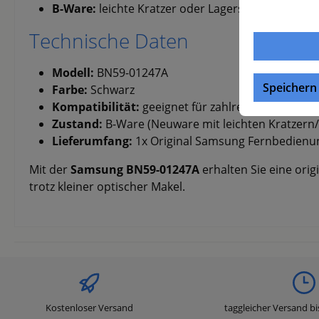
B-Ware:
leichte Kratzer oder Lagerspuren, techni
Technische Daten
Modell:
BN59-01247A
Speichern
Farbe:
Schwarz
Kompatibilität:
geeignet für zahlreiche Samsung
Zustand:
B-Ware (Neuware mit leichten Kratzern
Lieferumfang:
1x Original Samsung Fernbedien
Mit der
Samsung BN59-01247A
erhalten Sie eine ori
trotz kleiner optischer Makel.
Kostenloser Versand
taggleicher Versand bi