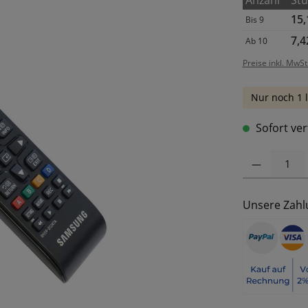
Anzahl
Stü
15,
Bis
9
7,4
Ab
10
Preise inkl. MwSt
Nur noch 1 l
Sofort ver
Produkt Anzahl: 
Unsere Zahl