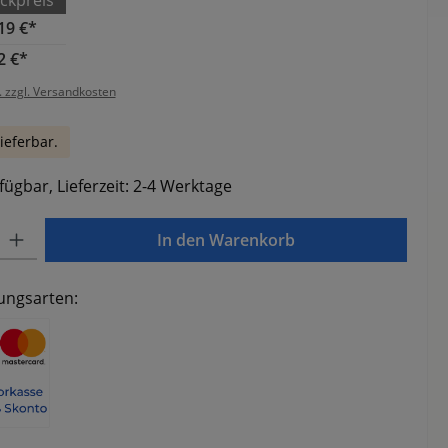
ckpreis
19 €*
2 €*
. zzgl. Versandkosten
ieferbar.
fügbar, Lieferzeit: 2-4 Werktage
Gib den gewünschten Wert ein oder benutze die Schaltflächen um die Anzahl zu e
In den Warenkorb
ungsarten: