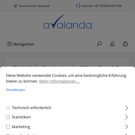
alt springen
Kostenloser Versand
Hotline +49 35938-929 999
Navigation
FIXXIA® Stahlnägel - [50er Set, 10x
Cookie-Voreinstellungen
Diese Website verwendet Cookies, um eine bestmögliche Erfahrung bieten 
in 20-50 mm] Stahlnägel in Silber
Diese Website verwendet Cookies, um eine bestmögliche Erfahrung
bieten zu können.
Mehr Informationen ...
Einstellungen
Technisch erforderlich
Statistiken
Bildergalerie überspringen
Marketing