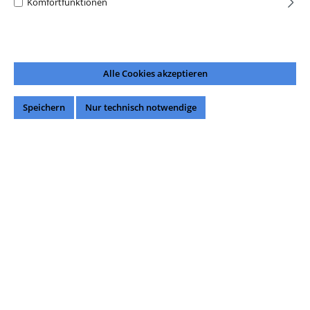
Komfortfunktionen
Alle Cookies akzeptieren
Speichern
Nur technisch notwendige
8,09 €*
Preise inkl. MwSt. zzgl. Versandkosten
Über 500 lieferbar.
Produkt Anzahl: Gib den gewünschten Wert ein oder benutze die Schaltflächen um di
In den Warenkorb
Unsere Zahlungsarten: