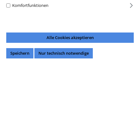
Komfortfunktionen
Alle Cookies akzeptieren
Speichern
Nur technisch notwendige
848,00 €*
Preise inkl. MwSt. zzgl. Versandkosten
Nur noch 1 lieferbar.
Sofort verfügbar, Lieferzeit: 1-3 Werktage
auswählen
Farbe