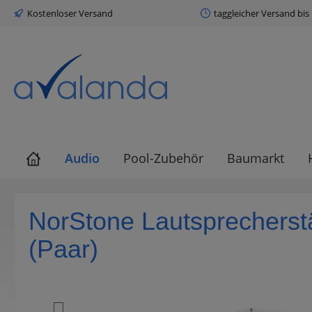
Kostenloser Versand
taggleicher Versand bis
springen
Zur Hauptnavigation springen
Audio
Pool-Zubehör
Baumarkt
NorStone Lautsprecherstä
(Paar)
Bildergalerie überspringen