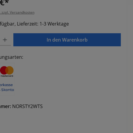
 €*
. zzgl. Versandkosten
fügbar, Lieferzeit: 1-3 Werktage
Gib den gewünschten Wert ein oder benutze die Schaltflächen um die Anzahl zu e
In den Warenkorb
ungsarten:
mmer:
NORSTY2WTS