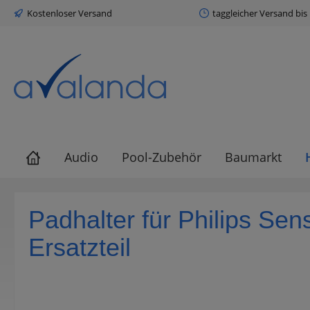
Kostenloser Versand
taggleicher Versand bis
springen
Zur Hauptnavigation springen
Audio
Pool-Zubehör
Baumarkt
Padhalter für Philips Se
Ersatzteil
Bildergalerie überspringen