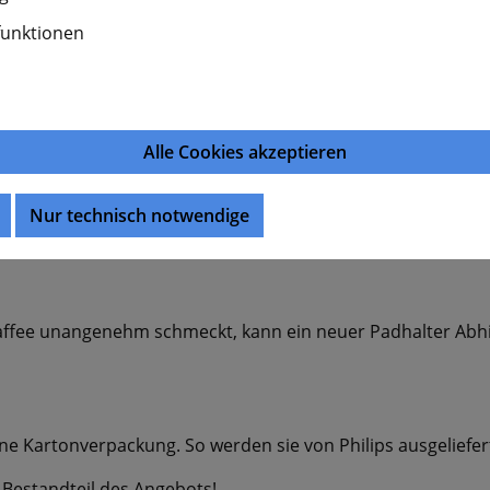
funktionen
Produktnu
Alle Cookies akzeptieren
Nur technisch notwendige
affee unangenehm schmeckt, kann ein neuer Padhalter Abhil
hne Kartonverpackung. So werden sie von Philips ausgeliefer
 Bestandteil des Angebots!