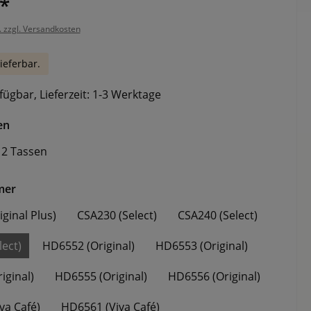
*
. zzgl. Versandkosten
ieferbar.
fügbar, Lieferzeit: 1-3 Werktage
auswählen
en
2 Tassen
auswählen
mer
ginal Plus)
CSA230 (Select)
CSA240 (Select)
ect)
HD6552 (Original)
HD6553 (Original)
iginal)
HD6555 (Original)
HD6556 (Original)
va Café)
HD6561 (Viva Café)