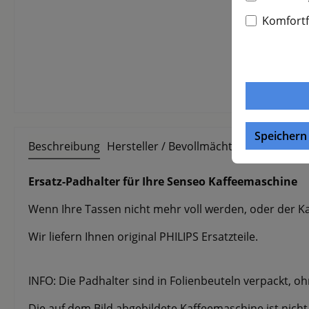
Komfort
Speichern
Beschreibung
Hersteller / Bevollmächtigter
Ersatz-Padhalter für Ihre Senseo Kaffeemaschine
Wenn Ihre Tassen nicht mehr voll werden, oder der K
Wir liefern Ihnen original PHILIPS Ersatzteile.
INFO: Die Padhalter sind in Folienbeuteln verpackt, o
Die auf dem Bild abgebildete Kaffeemaschine ist nicht