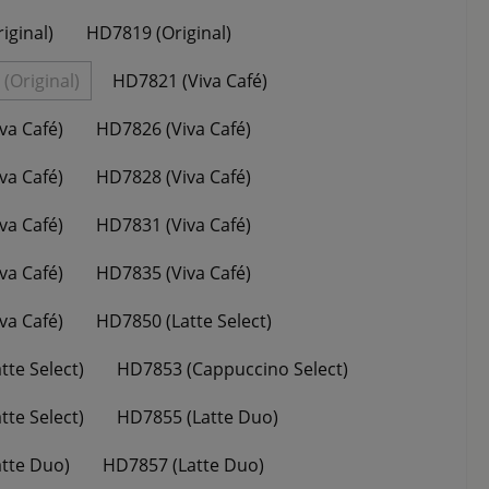
iginal)
HD7819 (Original)
(Original)
HD7821 (Viva Café)
Diese Option ist zurzeit nicht verfügbar.)
va Café)
HD7826 (Viva Café)
va Café)
HD7828 (Viva Café)
va Café)
HD7831 (Viva Café)
va Café)
HD7835 (Viva Café)
va Café)
HD7850 (Latte Select)
te Select)
HD7853 (Cappuccino Select)
te Select)
HD7855 (Latte Duo)
tte Duo)
HD7857 (Latte Duo)