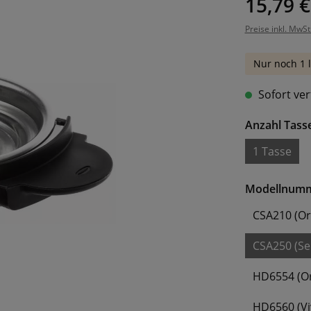
15,79 €
Preise inkl. MwSt
Nur noch 1 l
Sofort ver
Anzahl Tass
1 Tasse
Modellnum
CSA210 (Ori
CSA250 (Sel
HD6554 (Or
HD6560 (Vi