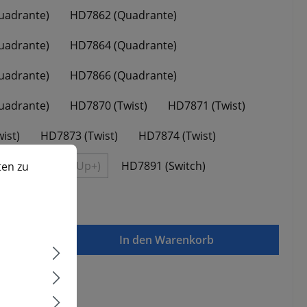
uadrante)
HD7862 (Quadrante)
uadrante)
HD7864 (Quadrante)
uadrante)
HD7866 (Quadrante)
uadrante)
HD7870 (Twist)
HD7871 (Twist)
ist)
HD7873 (Twist)
HD7874 (Twist)
n zu können.
Mehr Informationen ...
p)
HD7884 (Up+)
HD7891 (Switch)
ten zu
e Option ist zurzeit nicht verfügbar.)
(Diese Option ist zurzeit nicht verfügbar.)
itch)
Gib den gewünschten Wert ein oder benutze die Schaltflächen um die Anzahl zu e
Stk
In den Warenkorb
ungsarten: