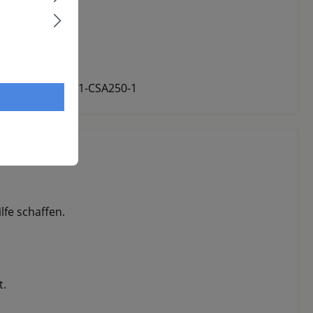
mmer:
CP1242/01-CSA250-1
fe schaffen.
t.