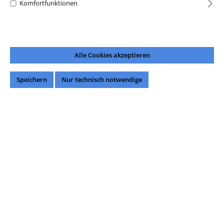
Komfortfunktionen
Alle Cookies akzeptieren
Speichern
Nur technisch notwendige
27,99 €*
Preise inkl. MwSt. zzgl. Versandkosten
Über 500 lieferbar.
Produkt Anzahl: Gib den gewünschten Wert ein oder benutze die Schaltflächen um di
In den Warenkorb