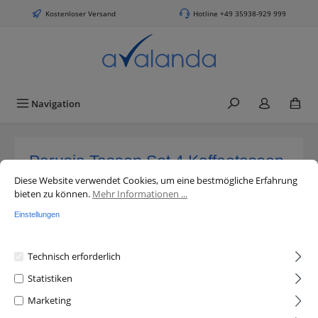
alt springen
Kostenloser Versand
Hotline +49 35938-929 999
Navigation
Parusia Tassen Set 4 Kaffeetassen
Cookie-Voreinstellungen
Diese Website verwendet Cookies, um eine bestmögliche Erfahrung bieten 
280ml Fassung Kaffeebecher
Diese Website verwendet Cookies, um eine bestmögliche Erfahrung
bieten zu können.
Mehr Informationen ...
Porzellan Teetassen
Einstellungen
Technisch erforderlich
Statistiken
Marketing
Bildergalerie überspringen