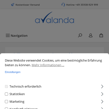
alt springen
Kostenloser Versand
Hotline +49 35938-929 999
Navigation
Philips Senseo Viva Café
Cookie-Voreinstellungen
Diese Website verwendet Cookies, um eine bestmögliche Erfahrung bieten 
Diese Website verwendet Cookies, um eine bestmögliche Erfahrung
Wassertank 0,8 l Transparent
bieten zu können.
Mehr Informationen ...
Ersatzteil für B-Version
Einstellungen
Philips
Technisch erforderlich
Bildergalerie überspringen
Statistiken
Marketing