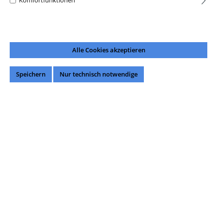
Komfortfunktionen
Alle Cookies akzeptieren
Speichern
Nur technisch notwendige
38,49 €*
Preise inkl. MwSt. zzgl. Versandkosten
Sofort verfügbar, Lieferzeit: 1-3 Werktage
Produkt Anzahl: Gib den gewünschten Wert ein oder benutze die Schaltflächen um di
In den Warenkorb
Unsere Zahlungsarten: