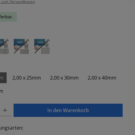
. zzgl. Versandkosten
ferbar.
hlen
ben
Silberfarben
Gold mit Halter
Silber mit Halter
ählen
mm
2,00 x 25mm
2,00 x 30mm
2,00 x 40mm
mm
Gib den gewünschten Wert ein oder benutze die Schaltflächen um die Anzahl zu e
In den Warenkorb
ungsarten: