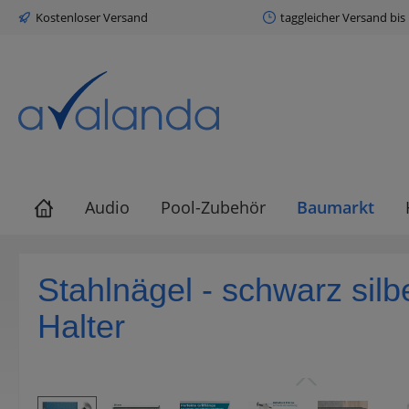
Kostenloser Versand
taggleicher Versand bis
springen
Zur Hauptnavigation springen
Audio
Pool-Zubehör
Baumarkt
Stahlnägel - schwarz silb
Halter
Bildergalerie überspringen