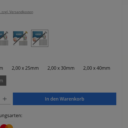
. zzgl. Versandkosten
hlen
ben
Silberfarben
Gold mit Halter
Silber mit Halter
ählen
mm
2,00 x 25mm
2,00 x 30mm
2,00 x 40mm
mm
Gib den gewünschten Wert ein oder benutze die Schaltflächen um die Anzahl zu e
In den Warenkorb
ungsarten: