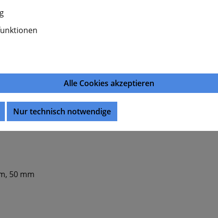
g
ntergründen
einsetzen – ob Holz, Putz, Ziegel oder Beton. D
und dauerhaft befestigt werden soll.
funktionen
d lange Haltbarkeit.
gante Optik.
ge, saubere Montagen.
cheren Halt in der Wand.
Alle Cookies akzeptieren
eton.
Nur technisch notwendige
mm, 50 mm