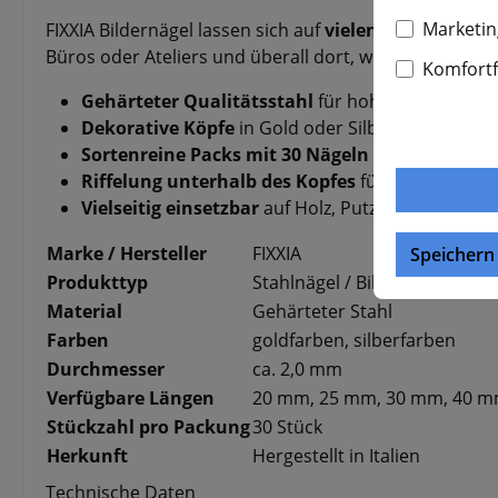
Marketin
FIXXIA Bildernägel lassen sich auf
vielen gängigen U
Büros oder Ateliers und überall dort, wo Deko sicher 
Komfort
Gehärteter Qualitätsstahl
für hohe Stabilität un
Dekorative Köpfe
in Gold oder Silber für eine ele
Sortenreine Packs mit 30 Nägeln
für gleichmäßi
Riffelung unterhalb des Kopfes
für besonders si
Vielseitig einsetzbar
auf Holz, Putz, Ziegel und B
Marke / Hersteller
FIXXIA
Speichern
Produkttyp
Stahlnägel / Bildernägel
Material
Gehärteter Stahl
Farben
goldfarben, silberfarben
Durchmesser
ca. 2,0 mm
Verfügbare Längen
20 mm, 25 mm, 30 mm, 40 
Stückzahl pro Packung
30 Stück
Herkunft
Hergestellt in Italien
Technische Daten