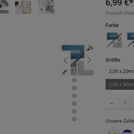
6,99 €*
Preise inkl. MwSt
auswä
Farbe
Goldfar
ausw
Größe
2,00 x 20
2,00 x 50
Produkt Anzahl: 
Unsere Zahl