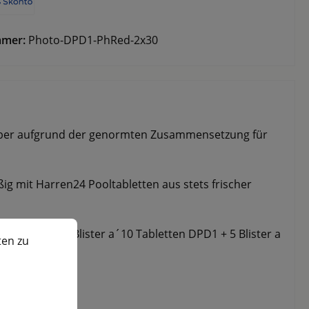
mmer:
Photo-DPD1-PhRed-2x30
 aber aufgrund der genormten Zusammensetzung für
ßig mit Harren24 Pooltabletten aus stets frischer
n zu können.
Mehr Informationen ...
 Tabletten (5 Blister a´10 Tabletten DPD1 + 5 Blister a
ten zu
ed),