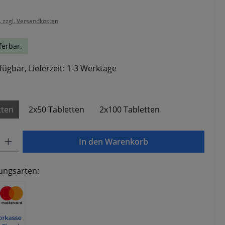
. zzgl. Versandkosten
ferbar.
fügbar, Lieferzeit: 1-3 Werktage
ählen
tten
2x50 Tabletten
2x100 Tabletten
Gib den gewünschten Wert ein oder benutze die Schaltflächen um die Anzahl zu e
In den Warenkorb
ungsarten: